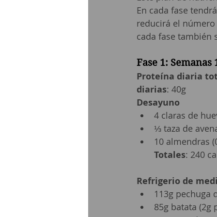
En cada fase tendrá
reducirá el número d
cada fase también s
Fase 1: Semanas 
Proteína diaria to
diarias
: 40g
Desayuno
4 claras de hue
⅓ taza de avena
10 almendras (
Totales
: 240 ca
Refrigerio de me
113g pechuga de
85g batata (2g 