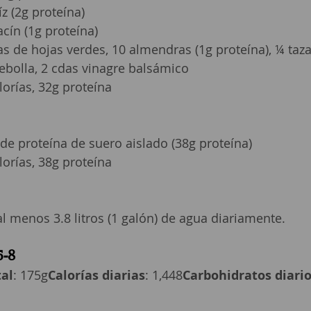
íz (2g proteína)
acín (1g proteína)
as de hojas verdes, 10 almendras (1g proteína), ¼ taz
cebolla, 2 cdas vinagre balsámico
lorías, 32g proteína
de proteína de suero aislado (38g proteína)
lorías, 38g proteína
l menos 3.8 litros (1 galón) de agua diariamente.
5-8
tal
: 175g
Calorías diarias
: 1,448
Carbohidratos diari