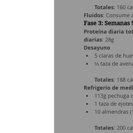
Totales
: 160 ca
Fluidos
: Consume a
Fase 3: Semanas 
Proteína diaria to
diarias
: 28g
Desayuno
5 claras de hue
⅓ taza de avena
Totales
: 188 ca
Refrigerio de me
113g pechuga de
1 taza de ejote
10 almendras (
Totales
: 200 ca