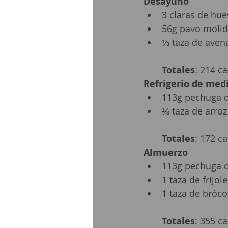
Desayuno
3 claras de hue
56g pavo molido
⅓ taza de avena
Totales
: 214 ca
Refrigerio de me
113g pechuga de
⅓ taza de arroz 
Totales
: 172 ca
Almuerzo
113g pechuga de
1 taza de frijol
1 taza de brócol
Totales
: 355 ca