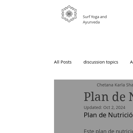
GRATEFUL
Surf Yoga and
Ayurveda
All Posts
discussion topics
A
Chetana Karla Sha
Plan de 
Updated:
Oct 2, 2024
Plan de Nutrici
Este plan de nutric