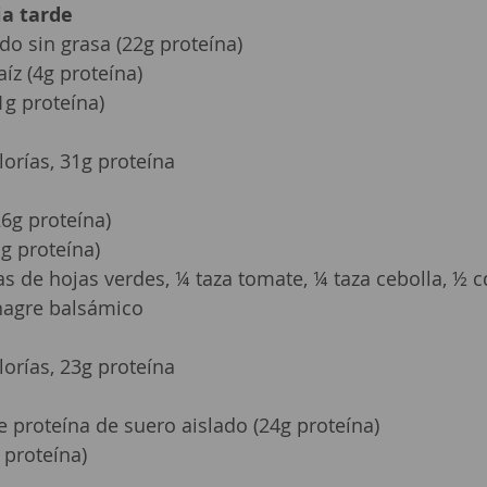
ia tarde
o sin grasa (22g proteína)
aíz (4g proteína)
1g proteína)
lorías, 31g proteína
6g proteína)
g proteína)
as de hojas verdes, ¼ taza tomate, ¼ taza cebolla, ½ c
inagre balsámico
lorías, 23g proteína
e proteína de suero aislado (24g proteína)
 proteína)