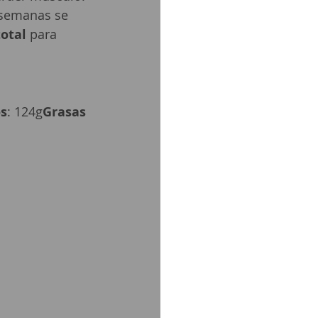
o semanas se 
total
 para 
os
: 124g
Grasas 