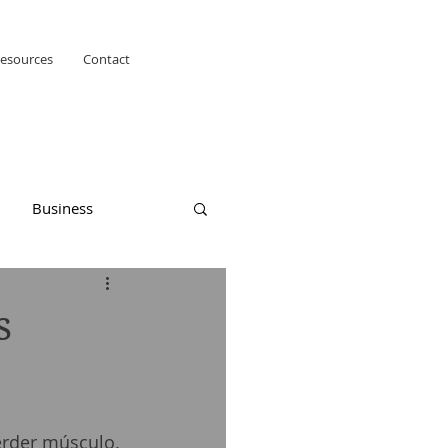
esources
Contact
Business
s
erder músculo. 