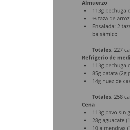
Almuerzo
113g pechuga de
⅓ taza de arroz 
Ensalada: 2 taz
balsámico
Totales
: 227 ca
Refrigerio de med
113g pechuga de
85g batata (2g 
14g nuez de cast
Totales
: 258 ca
Cena
113g pavo sin g
28g aguacate (1
10 almendras (