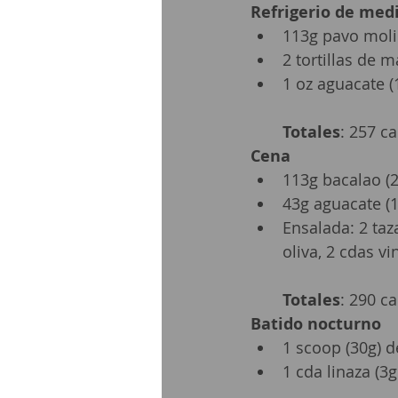
Refrigerio de med
113g pavo molid
2 tortillas de m
1 oz aguacate (
Totales
: 257 ca
Cena
113g bacalao (2
43g aguacate (1
Ensalada: 2 taz
oliva, 2 cdas v
Totales
: 290 ca
Batido nocturno
1 scoop (30g) d
1 cda linaza (3g