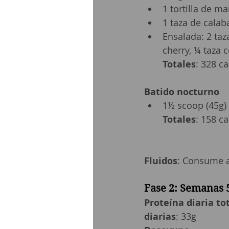
1 tortilla de ma
1 taza de calab
Ensalada: 2 taz
cherry, ¼ taza 
Totales
: 328 ca
Batido nocturno
1½ scoop (45g) 
Totales
: 158 ca
Fluidos
: Consume a
Fase 2: Semanas 
Proteína diaria to
diarias
: 33g