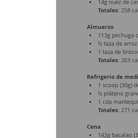
14g nuez de cast
Totales
: 258 ca
Almuerzo
113g pechuga de
½ taza de arroz 
1 taza de brócol
Totales
: 263 ca
Refrigerio de med
1 scoop (30g) d
½ plátano grand
1 cda mantequil
Totales
: 271 ca
Cena
142g bacalao (3