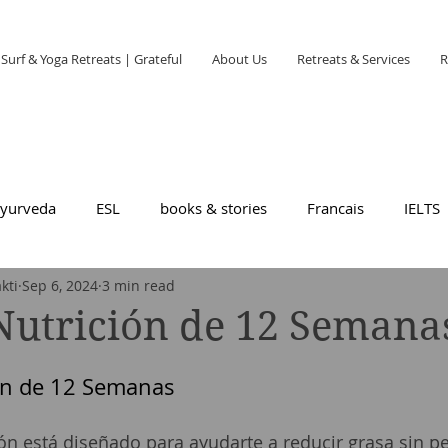
Surf & Yoga Retreats | Grateful
About Us
Retreats & Services
R
yurveda
ESL
books & stories
Francais
IELTS
kti
Sep 6, 2024
3 min read
Nutrición de 12 Semana
ón de 12 Semanas
ión está diseñado para ayudarte a reducir grasa sin p