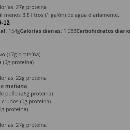
lorías, 27g proteína
l menos 3.8 litros (1 galón) de agua diariamente.
9-12
tal
: 154g
Calorías diarias
: 1,288
Carbohidratos diari
vo (17g proteína)
 (6g proteína)
lorías, 22g proteína
dia mañana
 pollo (26g proteína)
s crudos (0g proteína)
1g proteína)
lorías, 27g proteína