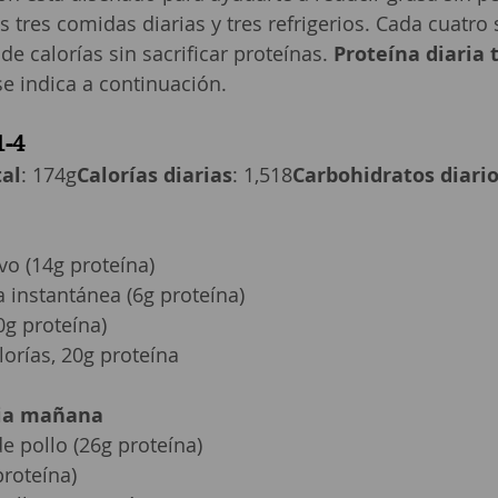
s tres comidas diarias y tres refrigerios. Cada cuatr
e calorías sin sacrificar proteínas. 
Proteína diaria 
e indica a continuación.
1-4
tal
: 174g
Calorías diarias
: 1,518
Carbohidratos diari
vo (14g proteína)
 instantánea (6g proteína)
0g proteína)
lorías, 20g proteína
dia mañana
 pollo (26g proteína)
proteína)